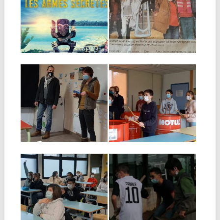
DU COLLÈGE À
ACTEURS DE LA
KOH-LANTA !
TRANSITION
AGROÉCOLOGIQU
Vincent était anciennement
E
élève au collège Saint-Joseph.
Après de multiples voyages...
▶
▶
08.12.20
01.12.20
DES ENFANTS ET
OPTION MUSIQUE
DES ARBRES, UN
Les élèves de 6e et 5e
PROJET DE
expérimentent le rythme avec
M....
PLANTATION PAR
LES 6E
Azilis et Hugo sont deux
▶
▶
jeunes maraîchers qui
installent sur une...
30.11.20
30.11.20
PARCOURS
ATELIER
AVENIR : LES
JARDINAGE
TRAVAUX
Des élèves motivés par le
PUBLICS
travail en plein air ont troqué...
POURLES 4EMES
Dans le cadre de l’option