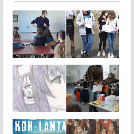
02.06.21
02.06.21
SENSIBILISATION
UNE JOURNÉE
AUX DANGERS
AVEC
SUR LES
ENTREPRENDRE
RÉSEAUX
POUR
SOCIAUX
APPRENDRE
Tout au long de l’année, les
Le vendredi 28 mai, les deux
▶
▶
élèves des classes de 5eme...
classes de 5emes ont eu...
20.05.21
19.05.21
LE JOURNAL DU
DÉFI-LECTURE
COLLÈGE
5EME
Un atelier du collège propose
Le défi-lecture des 5B a eu
aux élèves de se transformer
lieu le mardi 18 mai...
en...
▶
▶
30.03.21
12.01.21
UN ANCIEN ÉLÈVE
DES COLLÉGIENS