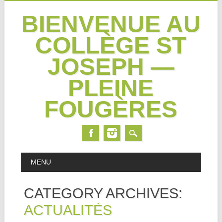
BIENVENUE AU
COLLÈGE ST
JOSEPH —
PLEINE
FOUGÈRES
Skip
MAIN MENU
MENU
to
content
CATEGORY ARCHIVES:
ACTUALITÉS